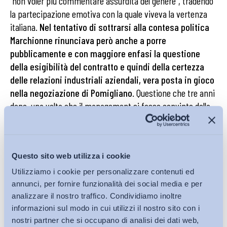
“non voler più commentare assurdità del genere”, tradendo
la partecipazione emotiva con la quale viveva la vertenza
italiana.
Nel tentativo di sottrarsi alla contesa politica
Marchionne rinunciava però anche a porre
pubblicamente e con maggiore enfasi la questione
della esigibilità del contratto e quindi della certezza
delle relazioni industriali aziendali, vera posta in gioco
nella negoziazione di Pomigliano
. Questione che tre anni
dopo, una volta che il management si fosse convinto della
necessità di una legge sulla rappresentanza, sarebbe
comparsa sulle pagine dei giornali sottoforma di nuovo
diverbio istituzionale. Nel caso specifico quello con il
Questo sito web utilizza i cookie
ministro del Lavoro Enrico Giovannini, impegnato a
smentire l’amministratore delegato di FIAT sul fatto che
Utilizziamo i cookie per personalizzare contenuti ed
fosse “impossibile fare impresa in Italia”. Marchionne
annunci, per fornire funzionalità dei social media e per
analizzare il nostro traffico. Condividiamo inoltre
confermava infatti quanto espresso nella lettera a
informazioni sul modo in cui utilizzi il nostro sito con i
Marcegaglia per cui “in Italia non è possibile produrre con
nostri partner che si occupano di analisi dei dati web,
gli stessi standard dei principali competitor a livello