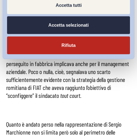
non aveva mai conquistato le simpatie della
Accetta tutti
maggioranza della stampa italiana
. Come invece gli era
riuscito oltreoceano, proprio grazie alla rottura di alcune
convenzionalità delle relazioni pubbliche, come
Accetta selezionati
testimoniato da Brent Snavely
,
a lungo corrispondente e
commentatore per la
Detroit Free Press
. Poco o nulla
Rifiuta
dell’
ethos
visibile, o reso visibile, di Marchionne contribuiva
a dare risalto al rinnovamento culturale che il cambiamento
perseguito in fabbrica implicava anche per il management
aziendale. Poco o nulla, cioè, segnalava uno scarto
sufficientemente evidente con la strategia della gestione
romitiana di FIAT che aveva raggiunto l’obiettivo di
“sconfiggere” il sindacato
tout court
.
Quanto è andato perso nella rappresentazione di Sergio
Marchionne non si limita però solo al perimetro delle