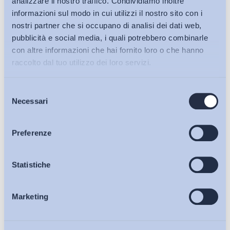
analizzare il nostro traffico. Condividiamo inoltre
informazioni sul modo in cui utilizzi il nostro sito con i
nostri partner che si occupano di analisi dei dati web,
pubblicità e social media, i quali potrebbero combinarle
con altre informazioni che hai fornito loro o che hanno
raccolto dal tuo utilizzo dei loro servizi.
Selezione
Bollettini ADAPT
Necessari
del
consenso
Articoli
Preferenze
Ho letto e Accetto il trattamento dei dati personali descritti
sulla pagina della
Privacy Policy
Osservatori
Statistiche
Iscriviti
Marketing
Eventi