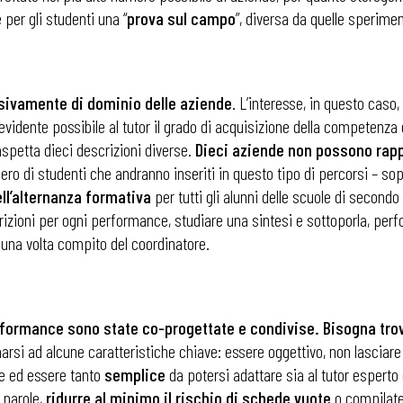
 per gli studenti una “
prova
sul
campo
”, diversa da quelle sperimen
sivamente di dominio delle aziende
. L’interesse, in questo caso,
 evidente possibile al tutor il grado di acquisizione della competenza 
aspetta dieci descrizioni diverse.
Dieci aziende non possono rapp
ro di studenti che andranno inseriti in questo tipo di percorsi – sop
ll’alternanza formativa
per tutti gli alunni delle scuole di secondo 
rizioni per ogni performance, studiare una sintesi e sottoporla, per
una volta compito del coordinatore.
ormance sono state co-progettate e condivise. Bisogna trova
rsi ad alcune caratteristiche chiave: essere oggettivo, non lasciare
le ed essere tanto
semplice
da potersi adattare sia al tutor esperto
 parole,
ridurre al minimo il rischio di schede vuote
o compilate