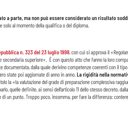
cato a parte, ma non può essere considerato un risultato sod
te solo al momento della qualifica o del diploma.
pubblica n. 323 del 23 luglio 1998
, con cui si approva il «Regol
ione secondaria superiore». È con questo atto che fanno la loro comp
documentata, dalla quale derivino competenze coerenti con il tipo di
bero state poi aggiornate di anno in anno.
La rigidità nella normati
titolo la «la valutazione del grado di preparazione complessiva raggi
arlo, quelle definite, ai sensi dell’articolo 11 dello stesso decreto, d
 è di un punto. Troppo poco, insomma, per fare la differenza: contereb