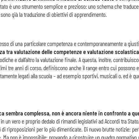
sultato è uno strumento semplice e prezioso: uno schema che traduce le
 sono già la traduzione di obiettivi di apprendimento.
sesso di una particolare competenza e contemporaneamente a giustifi
za tra valutazione delle competenze e valutazione scolastica
iodiche e dall’altro la valutazione finale. A questa, inoltre, contribuisc
ultimi tre anni di corso, definiscono anche il range entro cui possono
amente legati alla scuola – ad esempio sportivi, musicali o, ed è que
ica sembra complessa, non è ancora niente in confronto a que
 ADAPT
 in un vero e proprio dedalo di rimandi legislativi ad Accordi tra Sta
ni di riproposizioni per lo più dimenticate. Di nuovo brutte notizie: p
bile. Ma non è impossibile: provando a ricostruire un quadro normati