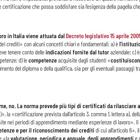
 certificazione che possa soddisfare sia l’esigenza della pagella che
i
oro in Italia viene attuata dal
Decreto legislativo 15 aprile 200
ei crediti» con alcuni concetti chiari e fondamentali: a) è
l’istituz
deve tenere conto delle
indicazioni
fornite
dal
tutor
aziendale; c) è
petenze; d) le
competenze
acquisite dagli studenti «
costituisco
ento del diploma o della qualifica, sia per gli eventuali passaggi tra
e, no. La norma prevede più tipi di certificati da rilasciare a
)», la «certificazione prevista dall’articolo 3, comma 1, lettera a), del
site nei periodi di apprendimento mediante esperienze di lavoro». Il
etenze e per il riconoscimento dei crediti
di cui all’articolo 6»,
ne «la
valutazione, periodica e annuale, degli apprendimenti
e 