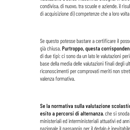
condivisa, di nuovo, tra scuole e aziende, il ri
di acquisizione di) competenze che a loro volta
Se questo potesse bastare a certificare il pos
già chiusa.
Purtroppo, questa corrisponden
di due tipi: ci sono da un lato le valutazioni per
base della media delle valutazioni finali degli 
riconoscimenti per comprovati meriti non strett
valenza formativa.
Se la normativa sulla valutazione scolast
Bollettini
esito a percorsi di alternanza
, che si snoda
ministeriali ed interministeriali attuativi ed an
nazionale il passaggio per il dedalo è inevita
Articoli