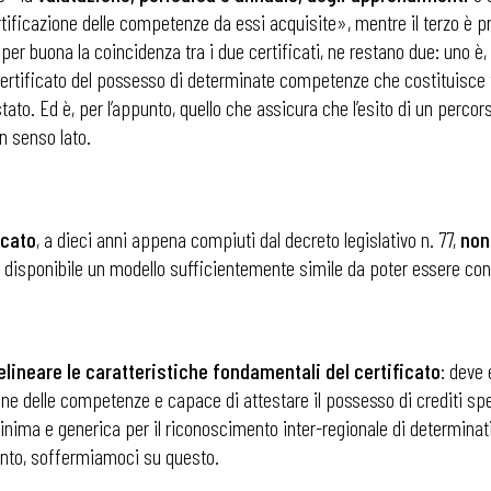
ertificazione delle competenze da essi acquisite», mentre il terzo è 
 per buona la coincidenza tra i due certificati, ne restano due: uno è,
ertificato del possesso di determinate competenze che costituisce tit
ato. Ed è, per l’appunto, quello che assicura che l’esito di un percor
in senso lato.
icato
, a dieci anni appena compiuti dal decreto legislativo n. 77,
non
re disponibile un modello sufficientemente simile da poter essere co
delineare le caratteristiche fondamentali del certificato
: deve 
ione delle competenze e capace di attestare il possesso di crediti sp
minima e generica per il riconoscimento inter-regionale di determinati 
mento, soffermiamoci su questo.