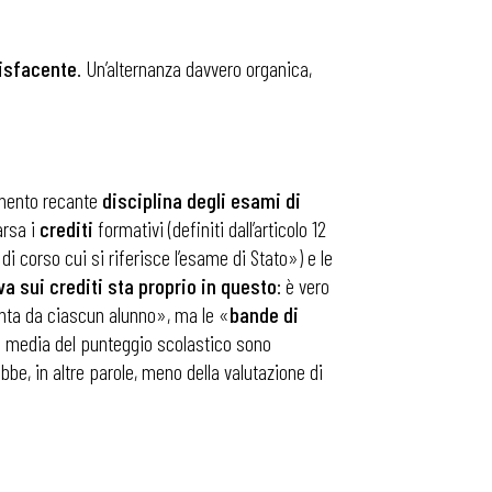
disfacente
. Un’alternanza davvero organica,
amento recante
disciplina degli esami di
arsa i
crediti
formativi (definiti dall’articolo 12
 corso cui si riferisce l’esame di Stato») e le
va sui crediti sta proprio in questo
: è vero
unta da ciascun alunno», ma le «
bande di
alla media del punteggio scolastico sono
be, in altre parole, meno della valutazione di