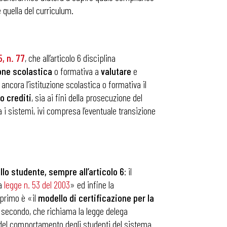
 quella del curriculum.
5, n. 77
, che all’articolo 6 disciplina
ione
scolastica
o formativa a
valutare
e
 ancora l’istituzione scolastica o formativa il
no
crediti
, sia ai fini della prosecuzione del
 i sistemi, ivi compresa l’eventuale transizione
llo studente, sempre all’articolo 6
: il
la
legge n. 53 del 2003
» ed infine la
 primo è «il
modello di certificazione per la
 il secondo, che richiama la legge delega
del comportamento degli studenti del sistema