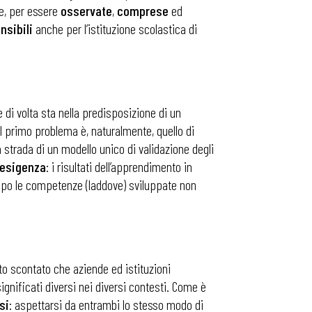
he, per essere
osservate
,
comprese
ed
sibili
anche per l’istituzione scolastica di
 di volta sta nella predisposizione di un
l primo problema è, naturalmente, quello di
a strada di un modello unico di validazione degli
esigenza
: i risultati dell’apprendimento in
empo le competenze (laddove) sviluppate non
tto scontato che aziende ed istituzioni
ificati diversi nei diversi contesti. Come è
si
: aspettarsi da entrambi lo stesso modo di