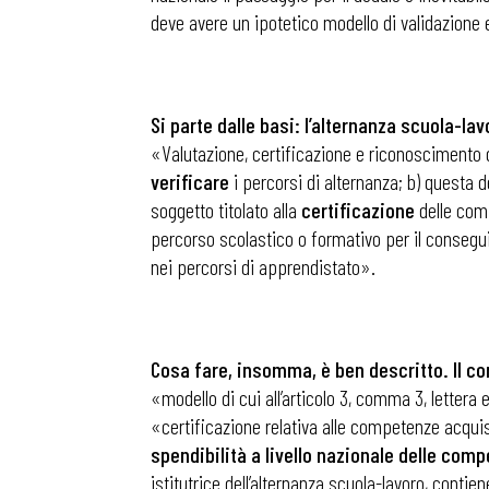
deve avere un ipotetico modello di validazione e
Osservator
Si parte dalle basi: l’alternanza scuola-lav
Eventi
«Valutazione, certificazione e riconoscimento d
verificare
i percorsi di alternanza; b) questa 
soggetto titolato alla
certificazione
delle com
Chi Siamo
percorso scolastico o formativo per il conseguim
nei percorsi di apprendistato».
Cosa fare, insomma, è ben descritto. Il com
«modello di cui all’articolo 3, comma 3, lettera e
«certificazione relativa alle competenze acqui
spendibilità a livello nazionale delle comp
istitutrice dell’alternanza scuola-lavoro, contie