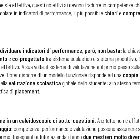
ne sia effettiva, questi obiettivi si devono tradurre in competenze c
icolare in indicatori di performance, il più possibile
chiari
e
compren
dividuare indicatori di performance, però, non basta:
la chiave
nto
e
co-progettato
tra sistema scolastico e sistema produttivo. I
effettivo. A sua volta, il sistema di valutazione è il primo passo sull
ze. Poter disporre di un modello funzionale risponde ad una
doppia
 alla
valutazione
scolastica
globale dello studente; allo stesso t
tica di
placement
.
ne in un caleidoscopio di sotto-questioni
. Anzitutto non è affa
aggio
: competenza, performance e valutazione possono assumere sign
l primo. Insegnanti e tutor aziendali fanno
due
mestieri
molto
diver