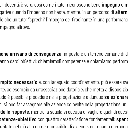
 I docenti, è vero, così come i tutor riconoscono bene
impegno
e
m
egative quando l’impegno non basta, mentre, in un percorso di
alter
le che un tutor “sprechi” l’impegno del tirocinante in una performa
’impegno altrove.
 buone arrivano di conseguenza
: impostare un terreno comune di di
anno darsi obiettivi: chiamiamoli competenze e chiamiamo performan
ompito necessario
e, con l’adeguato coordinamento, può essere svolt
rte, ad esempio da un’associazione datoriale, che metta a disposizi
modo è possibile procedere nella progettazione e dunque
selezionar
o: si può far assegnare alle aziende coinvolte nella progettazione u
 delle risposte
, mentre la scuola si occupa di vagliare quali di ques
etenze-obiettivo
con quattro caratteristiche fondamentali:
spend
ercitate nel più alto numero possibile di aziende, per quanto eteroge