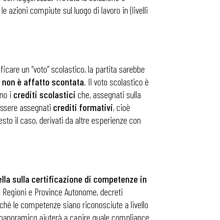
 azioni compiute sul luogo di lavoro in (livelli
care un “voto” scolastico, la partita sarebbe
 non è affatto scontata
. Il voto scolastico è
ono i
crediti
scolastici
che, assegnati sulla
 essere assegnati
crediti
formativi
, cioè
sto il caso, derivati da altre esperienze con
lla sulla certificazione di competenze in
to, Regioni e Province Autonome, decreti
erché le competenze siano riconosciute a livello
vo panoramico aiuterà a capire quale compliance