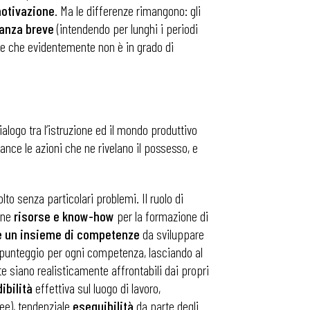
otivazione
. Ma le differenze rimangono: gli
nanza
breve
(intendendo per lunghi i periodi
nce che evidentemente non è in grado di
alogo tra l’istruzione ed il mondo produttivo
ce le azioni che ne rivelano il possesso, e
o senza particolari problemi. Il ruolo di
one
risorse e know-how
per la formazione di
e un insieme di competenze
da sviluppare
n punteggio per ogni competenza, lasciando al
te siano realisticamente affrontabili dai propri
ibilità
effettiva sul luogo di lavoro,
nee), tendenziale
eseguibilità
da parte degli