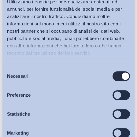
Utilizziamo i cookie per personalizzare contenuti ed
annunci, per fornire funzionalità dei social media e per
analizzare il nostro traffico. Condividiamo inoltre
informazioni sul modo in cui utilizzi il nostro sito con i
nostri partner che si occupano di analisi dei dati web,
pubblicità e social media, i quali potrebbero combinarle
con altre informazioni che hai fornito loro o che hanno
raccolto dal tuo utilizzo dei loro servizi.
Selezione
Bollettini ADAPT
Necessari
del
consenso
Articoli
Preferenze
Osservatori
Statistiche
Ho letto e Accetto il trattamento dei dati personali descritti
sulla pagina della
Privacy Policy
Marketing
Eventi