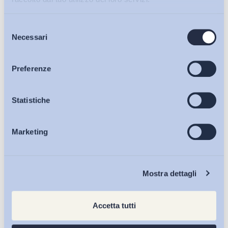
Selezione
Bollettini ADAPT
Necessari
del
consenso
Articoli
Preferenze
Osservatori
Statistiche
Marketing
Eventi
Chi Siamo
Mostra dettagli
Accetta tutti