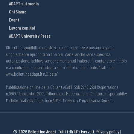
ADAPT sui media
Chi Siamo
Eventi
Lavora con Noi
ADAPT University Press
Gli scritti disponibili su questo sito sono copy-free e possono essere
singolarmente riprodotti on line o su carta, anche senza specifica
autorizzazione, laddove vengano mantenuti inalterati il contenuto e il titolo
e a condizione che sia indicata sotto il titolo, quale fonte, “tratto da
www.bollettinoadapt.it n.X, data“
Pubblicazione on line della Collana ADAPT ISSN 2240-2721 Registrazione
n.1609, 11 novembre 2001, Tribunale di Modena, Italia. Direttore responsabile:
Michele Tiraboschi; Direttrice ADAPT University Press: Lavinia Serrani.
© 2026 Bollettino Adapt.
Tutti i diritti riservati.
Privacy policy
|