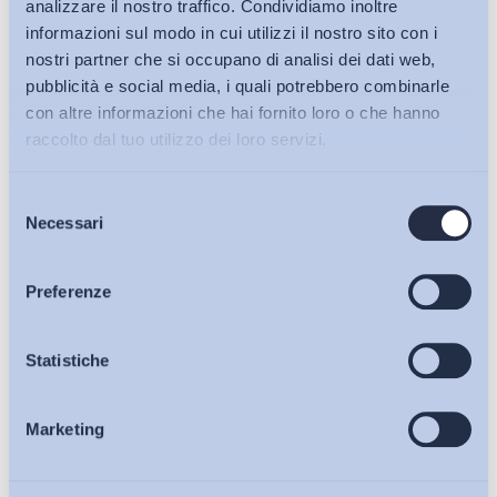
analizzare il nostro traffico. Condividiamo inoltre
informazioni sul modo in cui utilizzi il nostro sito con i
nostri partner che si occupano di analisi dei dati web,
pubblicità e social media, i quali potrebbero combinarle
con altre informazioni che hai fornito loro o che hanno
raccolto dal tuo utilizzo dei loro servizi.
Selezione
Bollettini ADAPT
Necessari
del
consenso
Articoli
Preferenze
Ho letto e Accetto il trattamento dei dati personali descritti
sulla pagina della
Privacy Policy
Osservatori
Statistiche
Iscriviti
Marketing
Eventi