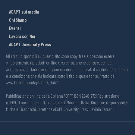
ADAPT sui media
Chi Siamo
Eventi
Lavora con Noi
ADAPT University Press
Gli scritti disponibili su questo sito sono copy-free e possono essere
singolarmente riprodotti on line o su carta, anche senza specifica
autorizzazione, laddove vengano mantenuti inalterati il contenuto e il titolo
e a condizione che sia indicata sotto il titolo, quale fonte, “tratto da
www.bollettinoadapt.it n.X, data“
Pubblicazione on line della Collana ADAPT ISSN 2240-2721 Registrazione
n.1609, 11 novembre 2001, Tribunale di Modena, Italia. Direttore responsabile:
Michele Tiraboschi; Direttrice ADAPT University Press: Lavinia Serrani.