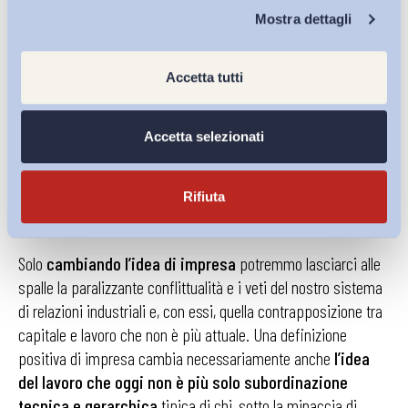
Book series, n. 23/2014) – era dunque quella di cosa è oggi
Chi Siamo
Mostra dettagli
una impresa ben oltre l’attuale definizione del nostro codice
civile quale freddo luogo dello scambio di lavoro contro
salario. Perché
l’impresa è prima di tutto sede della
Accetta tutti
creazione e condivisione di valore e ricchezza
. Una
impresa come formazione sociale e non solo organizzazione
Accetta selezionati
economica: luogo di relazioni umane dove si costruiscono
appartenenze e valori e dove si forma e sviluppa la persona
nelle sue espressioni certamente professionali ed
Rifiuta
economiche, ma anche culturali e morali.
Solo
cambiando l’idea di impresa
potremmo lasciarci alle
spalle la paralizzante conflittualità e i veti del nostro sistema
di relazioni industriali e, con essi, quella contrapposizione tra
capitale e lavoro che non è più attuale. Una definizione
positiva di impresa cambia necessariamente anche
l’idea
del lavoro che oggi non è più solo subordinazione
tecnica e gerarchica
tipica di chi, sotto la minaccia di