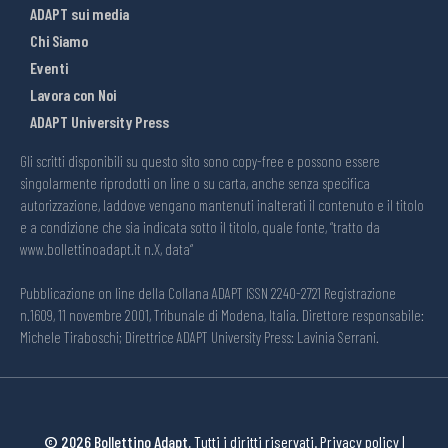
ADAPT sui media
Chi Siamo
Eventi
Lavora con Noi
ADAPT University Press
Gli scritti disponibili su questo sito sono copy-free e possono essere
singolarmente riprodotti on line o su carta, anche senza specifica
autorizzazione, laddove vengano mantenuti inalterati il contenuto e il titolo
e a condizione che sia indicata sotto il titolo, quale fonte, “tratto da
www.bollettinoadapt.it n.X, data“
Pubblicazione on line della Collana ADAPT ISSN 2240-2721 Registrazione
n.1609, 11 novembre 2001, Tribunale di Modena, Italia. Direttore responsabile:
Michele Tiraboschi; Direttrice ADAPT University Press: Lavinia Serrani.
© 2026 Bollettino Adapt.
Tutti i diritti riservati.
Privacy policy
|