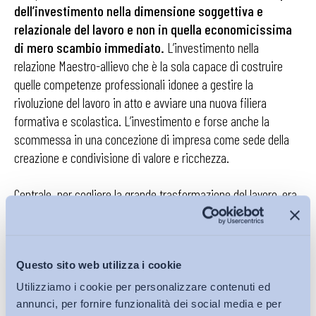
dell’investimento nella dimensione soggettiva e
relazionale del lavoro e non in quella economicissima
di mero scambio immediato.
L’investimento nella
relazione Maestro-allievo che è la sola capace di costruire
quelle competenze professionali idonee a gestire la
rivoluzione del lavoro in atto e avviare una nuova filiera
formativa e scolastica. L’investimento e forse anche la
scommessa in una concezione di impresa come sede della
creazione e condivisione di valore e ricchezza.
Centrale, per cogliere la grande trasformazione del lavoro, era
in effetti non solo la razionalizzazione delle tipologie
contrattuali e l’avvio del nuovo contratto a tutele crescenti ma
anche, e prima ancora, la
riscrittura della stessa nozione
Questo sito web utilizza i cookie
di impresa
. Perché la modernizzazione del mercato del
lavoro e il superamento del Novecento ideologico passa
Utilizziamo i cookie per personalizzare contenuti ed
anche da un ambiente culturalmente favorevole alla
libertà di
annunci, per fornire funzionalità dei social media e per