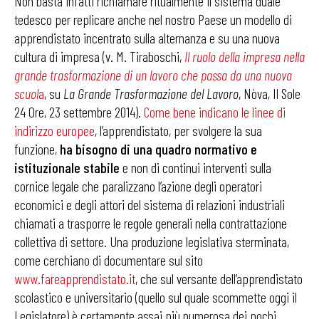
Non basta infatti richiamare ritualmente il sistema duale
tedesco per replicare anche nel nostro Paese un modello di
apprendistato incentrato sulla alternanza e su una nuova
cultura di impresa (v. M. Tiraboschi,
Il ruolo della impresa nella
grande trasformazione di un lavoro che passa da una nuova
scuol
a
, su
La Grande Trasformazione del Lavoro
, Nòva, Il Sole
24 Ore, 23 settembre 2014).
Come bene indicano le linee di
indirizzo europee
, l’apprendistato, per svolgere la sua
funzione,
ha bisogno di una quadro normativo e
istituzionale stabile
e non di continui interventi sulla
cornice legale che paralizzano l’azione degli operatori
economici e degli attori del sistema di relazioni industriali
chiamati a trasporre le regole generali nella contrattazione
collettiva di settore. Una produzione legislativa sterminata,
come cerchiano di documentare sul sito
www.fareapprendistato.it
, che sul versante dell’apprendistato
scolastico e universitario (quello sul quale scommette oggi il
Legislatore) è certamente assai più numerosa dei pochi