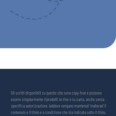
Gli scritti disponibili su questo sito sono copy-free e possono
essere singolarmente riprodotti on line o su carta, anche senza
specifica autorizzazione, laddove vengano mantenuti inalterati il
contenuto e il titolo e a condizione che sia indicata sotto il titolo,