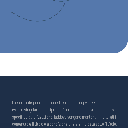
Gli scritti disponibili su questo sito sono copy-free e possono
essere singolarmente riprodotti on line o su carta, anche senza
specifica autorizzazione, laddove vengano mantenuti inalterati il
contenuto e il titolo e a condizione che sia indicata sotto il titolo,