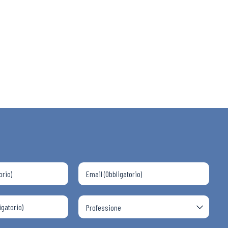
 ADAPT
i