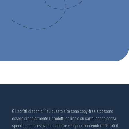
Gli scritti disponibili su questo sito sono copy-free e possono
essere singolarmente riprodotti on line o su carta, anche senza
specifica autorizzazione, laddove vengano mantenuti inalterati il