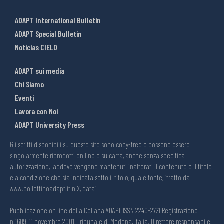
ADAPT International Bulletin
ADAPT Special Bulletin
Noticias CIELO
ADAPT sui media
Chi Siamo
Eventi
Lavora con Noi
ADAPT University Press
Gli scritti disponibili su questo sito sono copy-free e possono essere
singolarmente riprodotti on line o su carta, anche senza specifica
autorizzazione, laddove vengano mantenuti inalterati il contenuto e il titolo
e a condizione che sia indicata sotto il titolo, quale fonte, “tratto da
www.bollettinoadapt.it n.X, data“
Pubblicazione on line della Collana ADAPT ISSN 2240-2721 Registrazione
n.1609, 11 novembre 2001, Tribunale di Modena, Italia. Direttore responsabile: