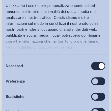
Utilizziamo i cookie per personalizzare contenuti ed
annunci, per fornire funzionalità dei social media e per
analizzare il nostro traffico. Condividiamo inoltre
informazioni sul modo in cui utilizzi il nostro sito con i
nostri partner che si occupano di analisi dei dati web,
pubblicità e social media, i quali potrebbero combinarle
con altre informazioni che hai fornito loro o che hanno
raccolto dal tuo utilizzo dei loro servizi.
Selezione
Bollettini ADAPT
Necessari
del
consenso
Articoli
Preferenze
Osservatori
Statistiche
Ho letto e Accetto il trattamento dei dati personali descritti
sulla pagina della
Privacy Policy