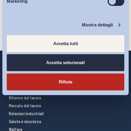
Marketing
Eventi
Iscriviti
Chi Siamo
Mostra dettagli
Accetta tutti
Accetta selezionati
Interventi ADAPT
Rifiuta
Infografiche
Riforme del lavoro
Mercato del lavoro
Relazioni industriali
Salute e sicurezza
Welfare