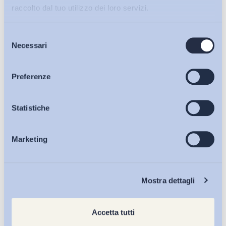
raccolto dal tuo utilizzo dei loro servizi.
Selezione
Bollettini ADAPT
Necessari
del
consenso
Articoli
Preferenze
Osservatori
Statistiche
Marketing
Eventi
Chi Siamo
Mostra dettagli
Accetta tutti