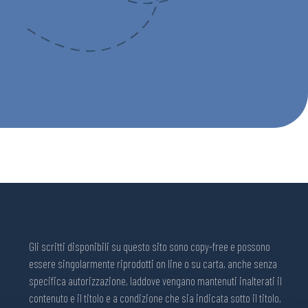
Gli scritti disponibili su questo sito sono copy-free e possono
essere singolarmente riprodotti on line o su carta, anche senza
specifica autorizzazione, laddove vengano mantenuti inalterati il
contenuto e il titolo e a condizione che sia indicata sotto il titolo,