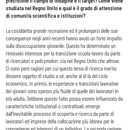
precisione il campo di indagine e il target? Come viene
studiata nel Regno Unito e qual è il grado di attenzione
di comunità scientifica e istituzioni?
La cosiddetta
grande recessione
ed il prolungarsi delle sue
conseguenze negli anni recenti hanno avuto un forte impatto
sulla disoccupazione giovanile. Questo ha determinato un
rinnovato interesse per la transizione scuola-lavoro da parte
di ricercatori e
policymaker
, sia nel Regno Unito che altrove.
Ci sono però ragioni per cui questo tema di ricerca merita
d’essere oggetto di studio a sé, anche al di là del ciclo
economico. In primis, le esperienze e transizioni lavorative
dei giovani sono spesso più fluide di quelle dei lavoratori in
età adulta. Sebbene questo fatto possa essere influenzato da
caratteristiche istituzionali o contrattuali, emerge
dall’inevitabile processo di scoperta e ricerca da parte di
lavoratori ed imprese della collocazione più idonea per le
competenze ed interessi di un individuo. La seconda ragione