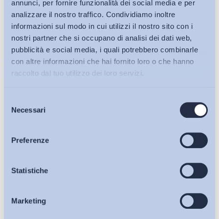
annunci, per fornire funzionalità dei social media e per
analizzare il nostro traffico. Condividiamo inoltre
informazioni sul modo in cui utilizzi il nostro sito con i
nostri partner che si occupano di analisi dei dati web,
pubblicità e social media, i quali potrebbero combinarle
con altre informazioni che hai fornito loro o che hanno
raccolto dal tuo utilizzo dei loro servizi.
Selezione
Bollettini ADAPT
Necessari
del
consenso
Articoli
Preferenze
Ho letto e Accetto il trattamento dei dati personali descritti
Osservatori
Statistiche
sulla pagina della
Privacy Policy
Iscriviti
Marketing
Eventi