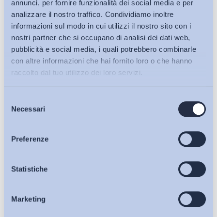
annunci, per fornire funzionalità dei social media e per
analizzare il nostro traffico. Condividiamo inoltre
informazioni sul modo in cui utilizzi il nostro sito con i
nostri partner che si occupano di analisi dei dati web,
pubblicità e social media, i quali potrebbero combinarle
con altre informazioni che hai fornito loro o che hanno
raccolto dal tuo utilizzo dei loro servizi.
Selezione
Bollettini ADAPT
Necessari
del
consenso
Articoli
Preferenze
Ho letto e Accetto il trattamento dei dati personali descritti
Osservatori
Statistiche
sulla pagina della
Privacy Policy
Iscriviti
Marketing
Eventi