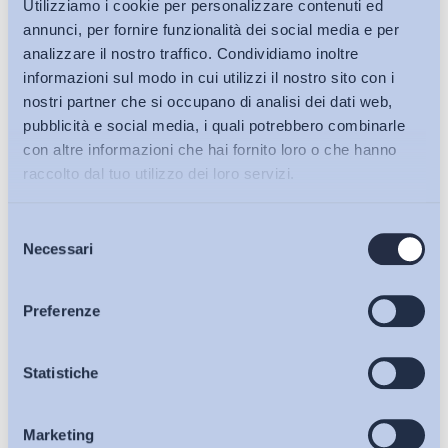
Utilizziamo i cookie per personalizzare contenuti ed
annunci, per fornire funzionalità dei social media e per
analizzare il nostro traffico. Condividiamo inoltre
informazioni sul modo in cui utilizzi il nostro sito con i
nostri partner che si occupano di analisi dei dati web,
pubblicità e social media, i quali potrebbero combinarle
con altre informazioni che hai fornito loro o che hanno
raccolto dal tuo utilizzo dei loro servizi.
Selezione
Bollettini ADAPT
Necessari
del
consenso
Articoli
Preferenze
Osservatori
Statistiche
Ho letto e Accetto il trattamento dei dati personali descritti
sulla pagina della
Privacy Policy
Marketing
Eventi