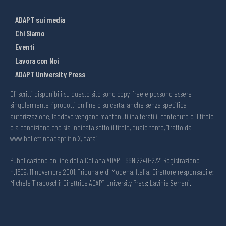
ADAPT sui media
Chi Siamo
Eventi
Lavora con Noi
ADAPT University Press
Gli scritti disponibili su questo sito sono copy-free e possono essere
singolarmente riprodotti on line o su carta, anche senza specifica
autorizzazione, laddove vengano mantenuti inalterati il contenuto e il titolo
e a condizione che sia indicata sotto il titolo, quale fonte, “tratto da
www.bollettinoadapt.it n.X, data“
Pubblicazione on line della Collana ADAPT ISSN 2240-2721 Registrazione
n.1609, 11 novembre 2001, Tribunale di Modena, Italia. Direttore responsabile:
Michele Tiraboschi; Direttrice ADAPT University Press: Lavinia Serrani.