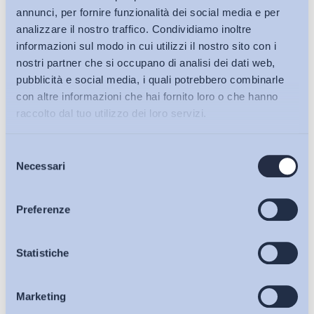
annunci, per fornire funzionalità dei social media e per
analizzare il nostro traffico. Condividiamo inoltre
informazioni sul modo in cui utilizzi il nostro sito con i
nostri partner che si occupano di analisi dei dati web,
pubblicità e social media, i quali potrebbero combinarle
con altre informazioni che hai fornito loro o che hanno
raccolto dal tuo utilizzo dei loro servizi.
Selezione
Bollettini ADAPT
Necessari
del
consenso
Articoli
Preferenze
Ho letto e Accetto il trattamento dei dati personali descritti
Osservatori
Statistiche
sulla pagina della
Privacy Policy
Marketing
Eventi
Iscriviti