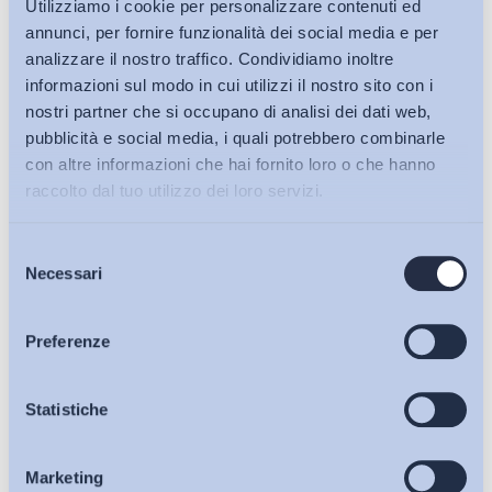
Utilizziamo i cookie per personalizzare contenuti ed
annunci, per fornire funzionalità dei social media e per
analizzare il nostro traffico. Condividiamo inoltre
informazioni sul modo in cui utilizzi il nostro sito con i
nostri partner che si occupano di analisi dei dati web,
pubblicità e social media, i quali potrebbero combinarle
con altre informazioni che hai fornito loro o che hanno
raccolto dal tuo utilizzo dei loro servizi.
Selezione
Bollettini ADAPT
Necessari
del
consenso
Articoli
Preferenze
Osservatori
Statistiche
Ho letto e Accetto il trattamento dei dati personali descritti
sulla pagina della
Privacy Policy
Marketing
Eventi