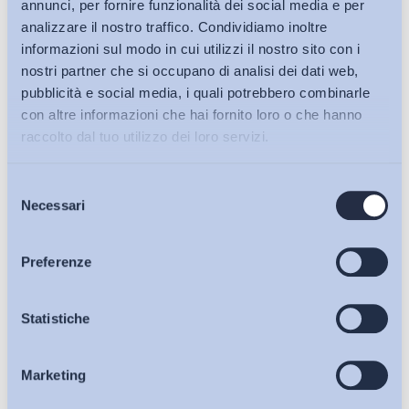
annunci, per fornire funzionalità dei social media e per
analizzare il nostro traffico. Condividiamo inoltre
informazioni sul modo in cui utilizzi il nostro sito con i
nostri partner che si occupano di analisi dei dati web,
pubblicità e social media, i quali potrebbero combinarle
con altre informazioni che hai fornito loro o che hanno
raccolto dal tuo utilizzo dei loro servizi.
Selezione
Bollettini ADAPT
Necessari
del
consenso
Articoli
Preferenze
Ho letto e Accetto il trattamento dei dati personali descritti
Osservatori
Statistiche
sulla pagina della
Privacy Policy
Iscriviti
Marketing
Eventi