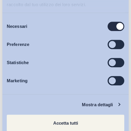
raccolto dal tuo utilizzo dei loro servizi.
Selezione
Bollettini ADAPT
Necessari
del
consenso
Articoli
Preferenze
Osservatori
Statistiche
Marketing
Eventi
Chi Siamo
Mostra dettagli
Accetta tutti