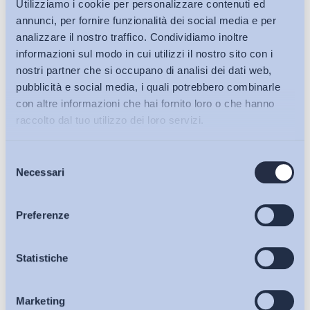
Utilizziamo i cookie per personalizzare contenuti ed
annunci, per fornire funzionalità dei social media e per
analizzare il nostro traffico. Condividiamo inoltre
informazioni sul modo in cui utilizzi il nostro sito con i
nostri partner che si occupano di analisi dei dati web,
pubblicità e social media, i quali potrebbero combinarle
con altre informazioni che hai fornito loro o che hanno
raccolto dal tuo utilizzo dei loro servizi.
Selezione
Bollettini ADAPT
Necessari
del
consenso
Articoli
Preferenze
Osservatori
Statistiche
Ho letto e Accetto il trattamento dei dati personali descritti
sulla pagina della
Privacy Policy
Marketing
Eventi