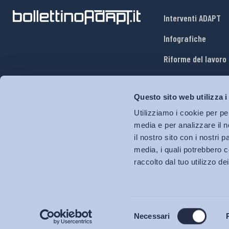
Interventi ADAPT
Infografiche
Riforme del lavoro
Mercato del lavoro
Questo sito web utilizza i
Relazioni industria
Utilizziamo i cookie per pe
Salute e sicurezza
media e per analizzare il n
il nostro sito con i nostri 
Welfare
media, i quali potrebbero c
raccolto dal tuo utilizzo dei
Selezione
Necessari
del