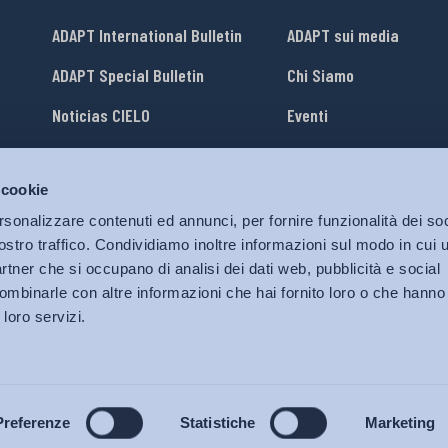
ADAPT International Bulletin
ADAPT sui media
ADAPT Special Bulletin
Chi Siamo
Noticias CIELO
Eventi
Lavora con Noi
 cookie
li
ADAPT University Press
rsonalizzare contenuti ed annunci, per fornire funzionalità dei soc
ostro traffico. Condividiamo inoltre informazioni sul modo in cui ut
partner che si occupano di analisi dei dati web, pubblicità e social
ombinarle con altre informazioni che hai fornito loro o che hanno
 loro servizi.
© 2026 Bollettino Adapt.
Tutti i diritti riservati.
Privacy policy
|
Cookies Policy
Preferenze
Statistiche
Marketing