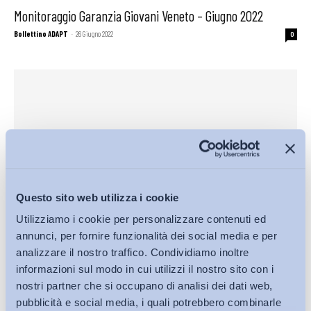
Monitoraggio Garanzia Giovani Veneto – Giugno 2022
Bollettino ADAPT
-
26 Giugno 2022
0
Questo sito web utilizza i cookie
Utilizziamo i cookie per personalizzare contenuti ed
annunci, per fornire funzionalità dei social media e per
Mercato del lavoro
analizzare il nostro traffico. Condividiamo inoltre
Il mercato del lavoro Veneto nel mese di Maggio 2022
informazioni sul modo in cui utilizzi il nostro sito con i
Bollettino ADAPT
-
19 Giugno 2022
0
nostri partner che si occupano di analisi dei dati web,
pubblicità e social media, i quali potrebbero combinarle