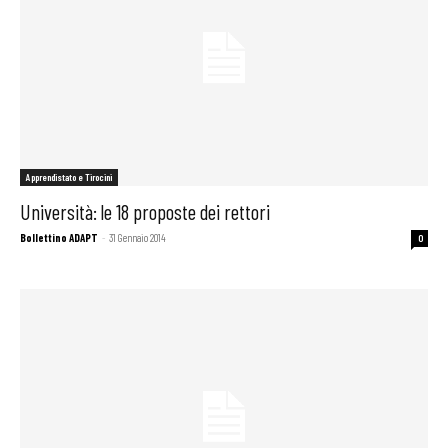
Apprendistato e Tirocini
Università: le 18 proposte dei rettori
Bollettino ADAPT
-
31 Gennaio 2014
0