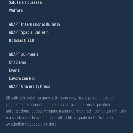
Salute e sicurezza
Welfare
ADAPT International Bulletin
ADAPT Special Bulletin
Noticias CIELO
ADAPT sui media
Chi Siamo
Eventi
Lavora con Noi
ADAPT University Press
Gli scritti disponibili su questo sito sono copy-free e possono essere
singolarmente riprodotti on line o su carta, anche senza specifica
autorizzazione, laddove vengano mantenuti inalterati il contenuto e il titolo
e a condizione che sia indicata sotto il titolo, quale fonte, “tratto da
www.bollettinoadapt.it n.X, data“