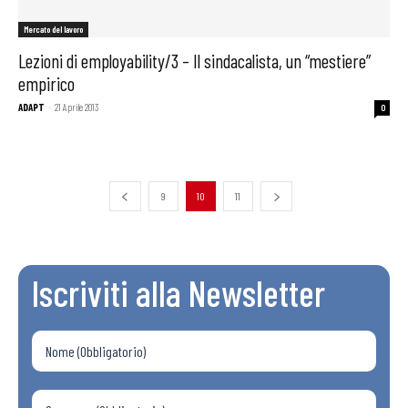
Mercato del lavoro
Lezioni di employability/3 – Il sindacalista, un “mestiere”
empirico
ADAPT
-
21 Aprile 2013
0
9
10
11
Iscriviti alla Newsletter