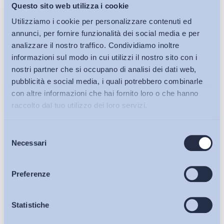
Questo sito web utilizza i cookie
Utilizziamo i cookie per personalizzare contenuti ed
annunci, per fornire funzionalità dei social media e per
analizzare il nostro traffico. Condividiamo inoltre
informazioni sul modo in cui utilizzi il nostro sito con i
nostri partner che si occupano di analisi dei dati web,
Mercato del lavoro
pubblicità e social media, i quali potrebbero combinarle
Lezione di employability/8 – Quando Ph.D. significa
con altre informazioni che hai fornito loro o che hanno
imprenditorialità
raccolto dal tuo utilizzo dei loro servizi.
ADAPT
-
09 Ottobre 2013
0
Selezione
Bollettini ADAPT
Necessari
del
consenso
Articoli
Preferenze
Osservatori
Statistiche