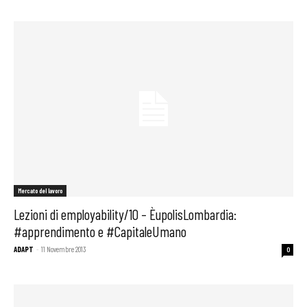
Mercato del lavoro
Lezioni di employability/10 – ÈupolisLombardia:
#apprendimento e #CapitaleUmano
ADAPT
-
11 Novembre 2013
0