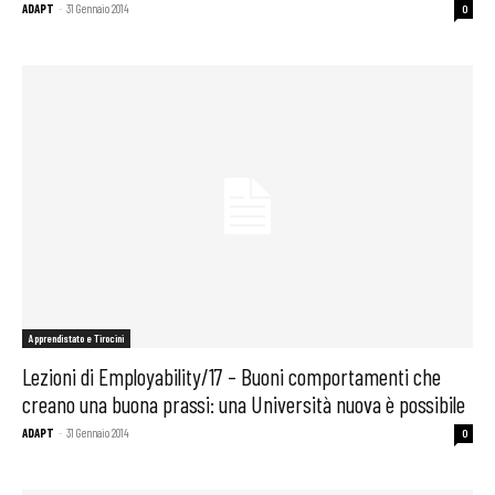
ADAPT
-
31 Gennaio 2014
0
Apprendistato e Tirocini
Lezioni di Employability/17 – Buoni comportamenti che
creano una buona prassi: una Università nuova è possibile
ADAPT
-
31 Gennaio 2014
0