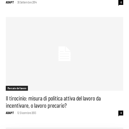
ADAPT
-
30 Settembre 2014
0
Mercato del lavoro
Il tirocinio: misura di politica attiva del lavoro da
incentivare, o lavoro precario?
ADAPT
-
12 Dicembre 2013
0