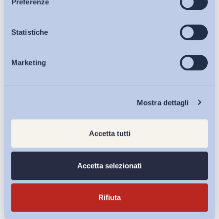
Preferenze
Osservatori
Statistiche
Iscriviti alla Newsletter
Marketing
Eventi
Chi Siamo
Mostra dettagli
Accetta tutti
Accetta selezionati
Rifiuta