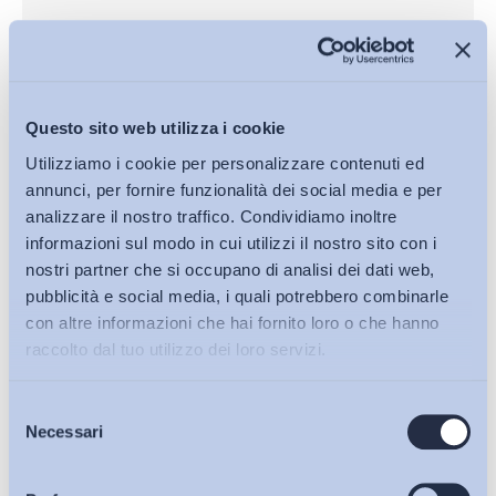
Questo sito web utilizza i cookie
Utilizziamo i cookie per personalizzare contenuti ed
annunci, per fornire funzionalità dei social media e per
analizzare il nostro traffico. Condividiamo inoltre
informazioni sul modo in cui utilizzi il nostro sito con i
nostri partner che si occupano di analisi dei dati web,
Altro
pubblicità e social media, i quali potrebbero combinarle
Il tirocinio: misura di politica attiva del lavoro da
con altre informazioni che hai fornito loro o che hanno
incentivare, o lavoro precario?
raccolto dal tuo utilizzo dei loro servizi.
ADAPT
-
12 Dicembre 2013
0
Selezione
Bollettini ADAPT
Necessari
del
consenso
1
2
3
Articoli