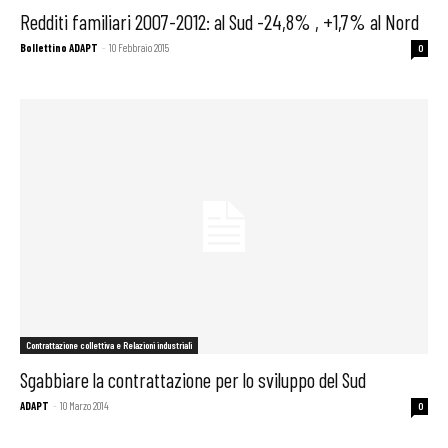
Redditi familiari 2007-2012: al Sud -24,8% , +1,7% al Nord
Bollettino ADAPT
-
10 Febbraio 2015
0
Contrattazione collettiva e Relazioni industriali
Sgabbiare la contrattazione per lo sviluppo del Sud
ADAPT
-
10 Marzo 2014
0