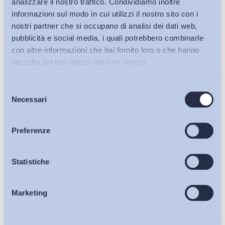
analizzare il nostro traffico. Condividiamo inoltre
informazioni sul modo in cui utilizzi il nostro sito con i
nostri partner che si occupano di analisi dei dati web,
pubblicità e social media, i quali potrebbero combinarle
Altro
con altre informazioni che hai fornito loro o che hanno
Indicatori demografici – stime per l’anno 2017
raccolto dal tuo utilizzo dei loro servizi.
ADAPT
-
09 Febbraio 2018
0
Selezione
Bollettini ADAPT
Necessari
del
consenso
Articoli
Preferenze
Osservatori
Statistiche
Marketing
Eventi
Contrattazione collettiva e Relazioni industriali