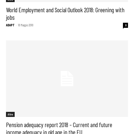
World Employment and Social Outlook 2018: Greening with
jobs
ADAPT
-
18 Maggio 2018
0
Altro
Pension adequacy report 2018 – Current and future
income adequacy in old age in the EU