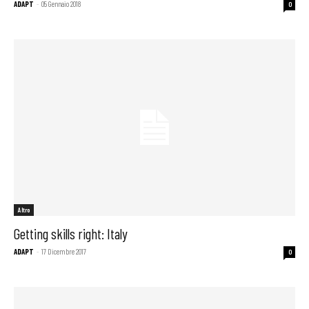
ADAPT
-
05 Gennaio 2018
0
Altro
Getting skills right: Italy
ADAPT
-
17 Dicembre 2017
0