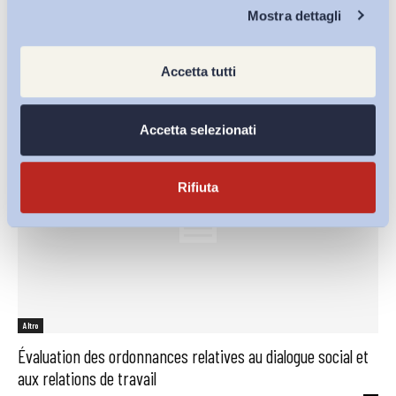
Chi Siamo
Contratti collettivi e retribuzioni contrattuali (ottobre-
Mostra dettagli
dicembre 2017)
ADAPT
-
01 Febbraio 2018
0
Accetta tutti
Accetta selezionati
Rifiuta
Altro
Évaluation des ordonnances relatives au dialogue social et
aux relations de travail