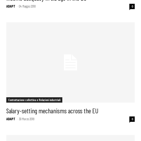
ADAPT
-
04 Maggio 2018
0
Contrattazione collettiva e Relazioni industriali
Salary-setting mechanisms across the EU
ADAPT
-
30 Marzo 2018
0