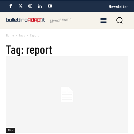
Newsletter
Home
Tags
Report
Tag: report
Altro