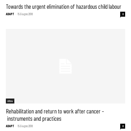
Towards the urgent elimination of hazardous child labour
ADAPT
-
15 Giugno 2018
0
Altro
Rehabilitation and return to work after cancer –
instruments and practices
ADAPT
-
15 Giugno 2018
0