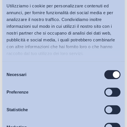
Utilizziamo i cookie per personalizzare contenuti ed
annunci, per fornire funzionalità dei social media e per
analizzare il nostro traffico. Condividiamo inoltre
informazioni sul modo in cui utilizzi il nostro sito con i
nostri partner che si occupano di analisi dei dati web,
pubblicità e social media, i quali potrebbero combinarle
con altre informazioni che hai fornito loro o che hanno
raccolto dal tuo utilizzo dei loro servizi.
Selezione
Bollettini ADAPT
Necessari
del
consenso
Articoli
Preferenze
Osservatori
Statistiche
Ho letto e Accetto il trattamento dei dati personali descritti
sulla pagina della
Privacy Policy