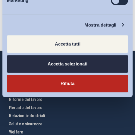
Marketing
Eventi
Iscriviti
Chi Siamo
Mostra dettagli
Accetta tutti
Accetta selezionati
Interventi ADAPT
Rifiuta
Infografiche
Riforme del lavoro
Mercato del lavoro
Relazioni industriali
Salute e sicurezza
Welfare