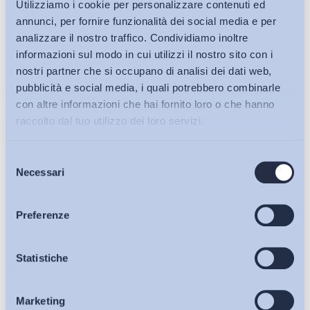
Utilizziamo i cookie per personalizzare contenuti ed
annunci, per fornire funzionalità dei social media e per
analizzare il nostro traffico. Condividiamo inoltre
informazioni sul modo in cui utilizzi il nostro sito con i
nostri partner che si occupano di analisi dei dati web,
pubblicità e social media, i quali potrebbero combinarle
con altre informazioni che hai fornito loro o che hanno
raccolto dal tuo utilizzo dei loro servizi.
Selezione
Bollettini ADAPT
Necessari
del
consenso
Articoli
Preferenze
Osservatori
Statistiche
Ho letto e Accetto il trattamento dei dati personali descritti
sulla pagina della
Privacy Policy
Marketing
Eventi