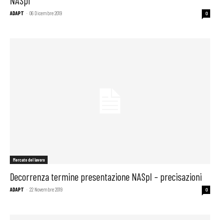
NASpI
ADAPT
-
06 Dicembre 2019
0
Mercato del lavoro
Decorrenza termine presentazione NASpI – precisazioni
ADAPT
-
22 Novembre 2019
0