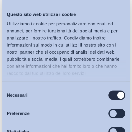
Questo sito web utilizza i cookie
Utilizziamo i cookie per personalizzare contenuti ed
annunci, per fornire funzionalità dei social media e per
analizzare il nostro traffico. Condividiamo inoltre
informazioni sul modo in cui utilizzi il nostro sito con i
nostri partner che si occupano di analisi dei dati web,
Mercato del lavoro
pubblicità e social media, i quali potrebbero combinarle
Covid-19 – Estensione NASpI e DIS-COLL e promozione del
con altre informazioni che hai fornito loro o che hanno
lavoro agricolo
raccolto dal tuo utilizzo dei loro servizi.
ADAPT
-
25 Giugno 2020
0
Selezione
Bollettini ADAPT
Necessari
del
consenso
Articoli
Preferenze
Osservatori
Statistiche