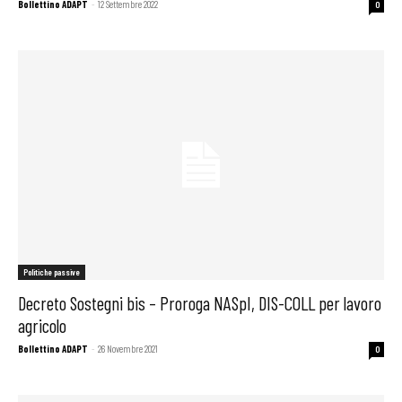
Bollettino ADAPT
-
12 Settembre 2022
0
Politiche passive
Decreto Sostegni bis – Proroga NASpI, DIS-COLL per lavoro
agricolo
Bollettino ADAPT
-
26 Novembre 2021
0