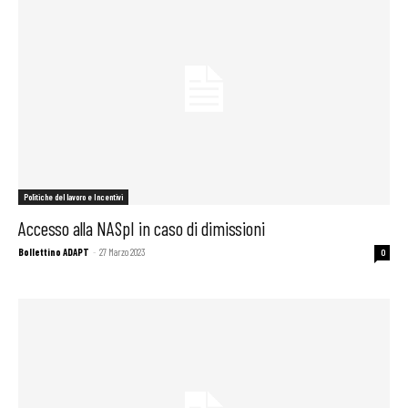
Politiche del lavoro e Incentivi
Accesso alla NASpI in caso di dimissioni
Bollettino ADAPT
-
27 Marzo 2023
0