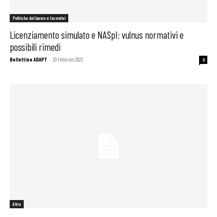
Politiche del lavoro e Incentivi
Licenziamento simulato e NASpI: vulnus normativi e
possibili rimedi
Bollettino ADAPT
-
20 Febbraio 2023
0
Altro