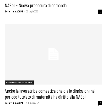
NASpI – Nuova procedura di domanda
Bollettino ADAPT
-
03 Luglio 2023
0
Politiche del lavoro e Incentivi
Anche la lavoratrice domestica che dia le dimissioni nel
periodo tutelato di maternità ha diritto alla NASpI
Bollettino ADAPT
-
30 Giugno 2023
0