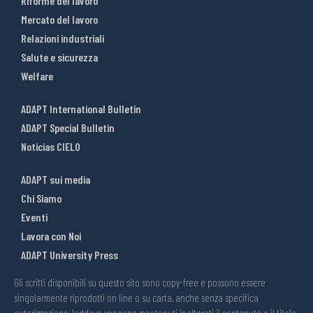
Riforme del lavoro
Mercato del lavoro
Relazioni industriali
Salute e sicurezza
Welfare
ADAPT International Bulletin
ADAPT Special Bulletin
Noticias CIELO
ADAPT sui media
Chi Siamo
Eventi
Lavora con Noi
ADAPT University Press
Gli scritti disponibili su questo sito sono copy-free e possono essere
singolarmente riprodotti on line o su carta, anche senza specifica
autorizzazione, laddove vengano mantenuti inalterati il contenuto e il titolo