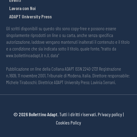
Lavora con Noi
ADAPT University Press
Gli scritti disponibili su questo sito sono copy-free e possono essere
singolarmente riprodotti on line o su carta, anche senza specifica
autorizzazione, laddove vengano mantenuti inalterati il contenuto e il titolo
e a condizione che sia indicata sotto il titolo, quale fonte, “tratto da
www.bollettinoadapt.it n.X, data“
Pubblicazione on line della Collana ADAPT ISSN 2240-2721 Registrazione
n.1609, 11 novembre 2001, Tribunale di Modena, Italia. Direttore responsabile:
Michele Tiraboschi; Direttrice ADAPT University Press: Lavinia Serrani.
© 2026 Bollettino Adapt.
Tutti i diritti riservati.
Privacy policy
|
Cookies Policy