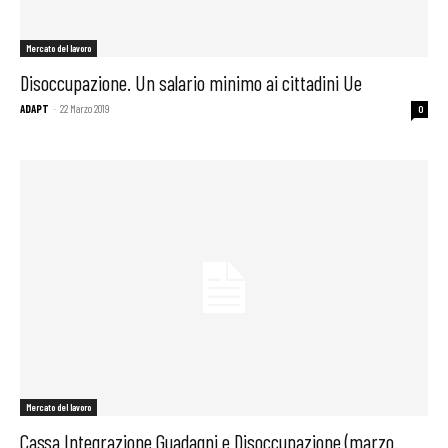
Mercato del lavoro
Disoccupazione. Un salario minimo ai cittadini Ue
ADAPT
-
22 Marzo 2019
0
Mercato del lavoro
Cassa Integrazione Guadagni e Disoccupazione (marzo