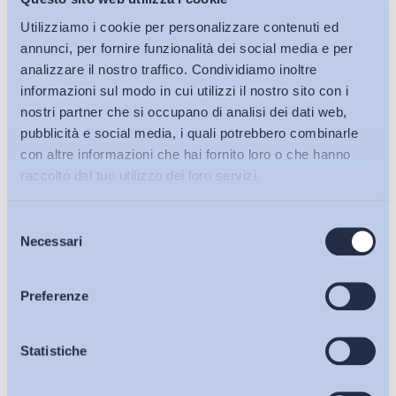
Utilizziamo i cookie per personalizzare contenuti ed
annunci, per fornire funzionalità dei social media e per
analizzare il nostro traffico. Condividiamo inoltre
informazioni sul modo in cui utilizzi il nostro sito con i
nostri partner che si occupano di analisi dei dati web,
pubblicità e social media, i quali potrebbero combinarle
Mercato del lavoro
con altre informazioni che hai fornito loro o che hanno
Lavoro domestico irregolare: quanto ci perde lo Stato?
raccolto dal tuo utilizzo dei loro servizi.
ADAPT
-
08 Gennaio 2019
0
Selezione
Bollettini ADAPT
Necessari
del
consenso
Articoli
Preferenze
Osservatori
Statistiche