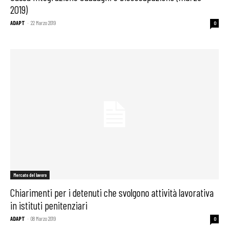
2019)
ADAPT
-
22 Marzo 2019
0
Mercato del lavoro
Chiarimenti per i detenuti che svolgono attività lavorativa
in istituti penitenziari
ADAPT
-
08 Marzo 2019
0