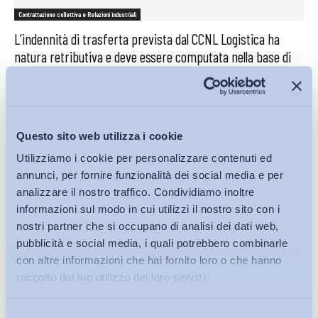
Contrattazione collettiva e Relazioni industriali
L’indennità di trasferta prevista dal CCNL Logistica ha
natura retributiva e deve essere computata nella base di
calcolo del TFR
Bollettino ADAPT
-
18 Gennaio 2023
0
Questo sito web utilizza i cookie
Iscriviti alla Newsletter
Utilizziamo i cookie per personalizzare contenuti ed
annunci, per fornire funzionalità dei social media e per
analizzare il nostro traffico. Condividiamo inoltre
informazioni sul modo in cui utilizzi il nostro sito con i
nostri partner che si occupano di analisi dei dati web,
pubblicità e social media, i quali potrebbero combinarle
con altre informazioni che hai fornito loro o che hanno
raccolto dal tuo utilizzo dei loro servizi.
Selezione