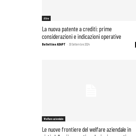
Altro
La nuova patente a crediti: prime
considerazioni e indicazioni operative
Bollettino ADAPT
-
30 Settembre 2024
Welfare aziendale
Le nuove frontiere del welfare aziendale in