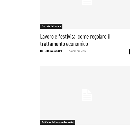
Mercato del lavoro
Lavoro e festività: come regolare il
trattamento economico
Bollettino ADAPT
-
06 Novembre 2023
Politiche del lavoro e Incentivi