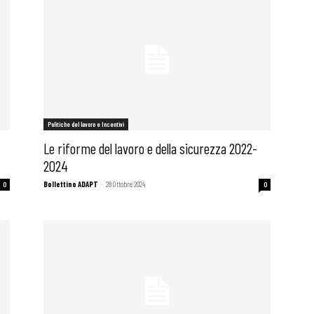
Politiche del lavoro e Incentivi
Le riforme del lavoro e della sicurezza 2022-
2024
Bollettino ADAPT
-
28 Ottobre 2024
0
0