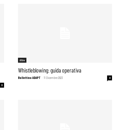
i
Altro
Whistleblowing: guida operativa
Bollettino ADAPT
-
11 Dicembre 2023
0
0