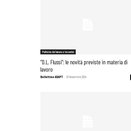
Politiche del lavoro e Incentivi
“D.L. Flussi”: le novità previste in materia di
lavoro
Bollettino ADAPT
-
03 Novembre 2024