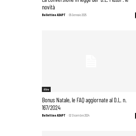
novità
Bollettino ADAPT
-
05 Gennaio 2025
Altro
Bonus Natale, le FAQ aggiornate al D.L. n.
167/2024
Bollettino ADAPT
-
02 Dicembre 2024