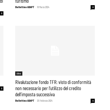
di
turismo
Bollettino ADAPT
-
18 Marzo 2024
0
0
Altro
Rivalutazione fondo TFR: visto di conformità
non necessario per l’utilizzo del credito
0
 ADAPT
dell’imposta successiva
Bollettino ADAPT
-
25 Febbraio 2024
0