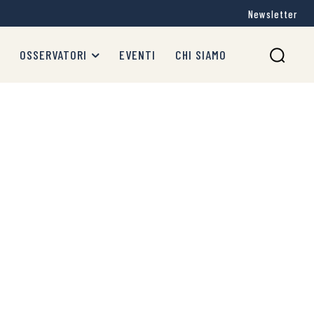
Newsletter
OSSERVATORI
EVENTI
CHI SIAMO