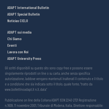
ADAPT International Bulletin
ADAPT Special Bulletin
Noticias CIELO
ADAPT sui media
Chi Siamo
Eventi
Lavora con Noi
ADAPT University Press
Gli scritti disponibili su questo sito sono copy-free e possono essere
singolarmente riprodotti on line o su carta, anche senza specifica
autorizzazione, laddove vengano mantenuti inalterati il contenuto e il titolo
e a condizione che sia indicata sotto il titolo, quale fonte, “tratto da
www.bollettinoadapt.it n.X, data“
Pubblicazione on line della Collana ADAPT ISSN 2240-2721 Registrazione
n.1609, 11 novembre 2001, Tribunale di Modena, Italia. Direttore responsabile: