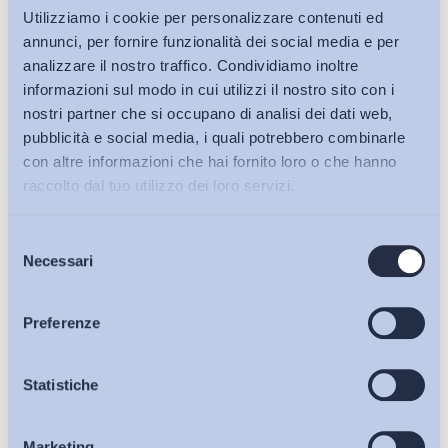
Utilizziamo i cookie per personalizzare contenuti ed
annunci, per fornire funzionalità dei social media e per
Altro
analizzare il nostro traffico. Condividiamo inoltre
Disposizioni in materia di delitti contro l'ambiente
informazioni sul modo in cui utilizzi il nostro sito con i
ADAPT
-
05 Giugno 2015
0
nostri partner che si occupano di analisi dei dati web,
pubblicità e social media, i quali potrebbero combinarle
con altre informazioni che hai fornito loro o che hanno
raccolto dal tuo utilizzo dei loro servizi.
Selezione
Bollettini ADAPT
Necessari
del
consenso
Articoli
Preferenze
Osservatori
Statistiche
Altro
Disposizioni in materia di delitti contro l’ambiente
Marketing