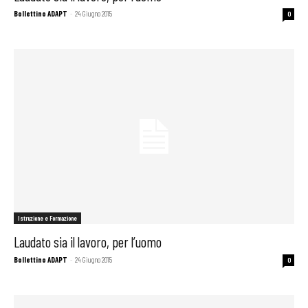
Bollettino ADAPT
-
24 Giugno 2015
0
Istruzione e Formazione
Laudato sia il lavoro, per l’uomo
Bollettino ADAPT
-
24 Giugno 2015
0