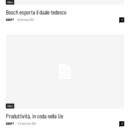
Altro
Bosch esporta il duale tedesco
ADAPT
-
16 Gennaio 2015
0
Altro
Produttività, in coda nella Ue
ADAPT
-
11 Dicembre 2014
0