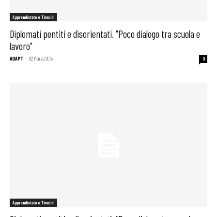
Apprendistato e Tirocini
Diplomati pentiti e disorientati. "Poco dialogo tra scuola e
lavoro"
ADAPT
-
02 Marzo 2015
0
Apprendistato e Tirocini