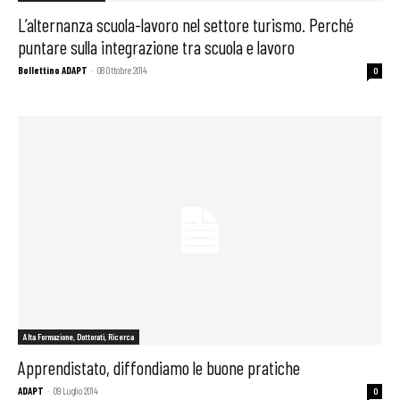
L’alternanza scuola-lavoro nel settore turismo. Perché
puntare sulla integrazione tra scuola e lavoro
Bollettino ADAPT
-
08 Ottobre 2014
0
Alta Formazione, Dottorati, Ricerca
Apprendistato, diffondiamo le buone pratiche
ADAPT
-
09 Luglio 2014
0