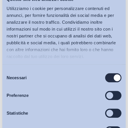
Utilizziamo i cookie per personalizzare contenuti ed
annunci, per fornire funzionalità dei social media e per
analizzare il nostro traffico. Condividiamo inoltre
informazioni sul modo in cui utilizzi il nostro sito con i
Apprendistato e Tirocini
nostri partner che si occupano di analisi dei dati web,
pubblicità e social media, i quali potrebbero combinarle
L’alternanza scuola-lavoro cresce anche nei licei
con altre informazioni che hai fornito loro o che hanno
Toccafondi: obiettivo, 200 ore di stage per tutti
raccolto dal tuo utilizzo dei loro servizi.
ADAPT
-
25 Novembre 2014
0
Selezione
Bollettini ADAPT
Necessari
del
consenso
Articoli
Preferenze
Osservatori
Statistiche