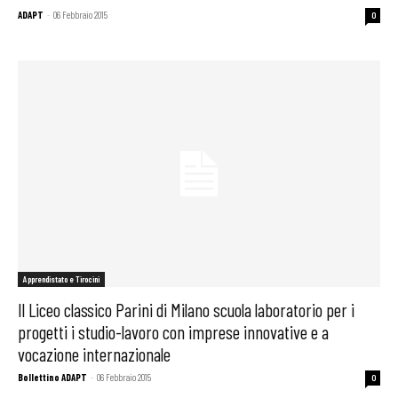
ADAPT
-
06 Febbraio 2015
0
Apprendistato e Tirocini
Il Liceo classico Parini di Milano scuola laboratorio per i
progetti i studio-lavoro con imprese innovative e a
vocazione internazionale
Bollettino ADAPT
-
06 Febbraio 2015
0