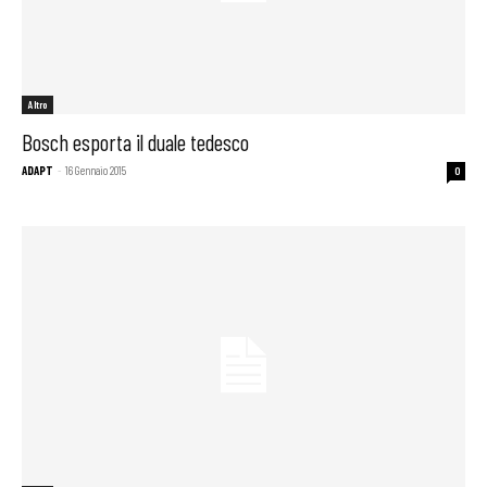
Altro
Bosch esporta il duale tedesco
ADAPT
-
16 Gennaio 2015
0