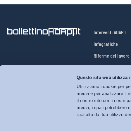
Interventi ADAPT
Infografiche
Riforme del lavoro
Mercato del lavoro
Questo sito web utilizza i
Relazioni industria
Utilizziamo i cookie per pe
Salute e sicurezza
media e per analizzare il n
il nostro sito con i nostri 
Welfare
media, i quali potrebbero c
raccolto dal tuo utilizzo dei