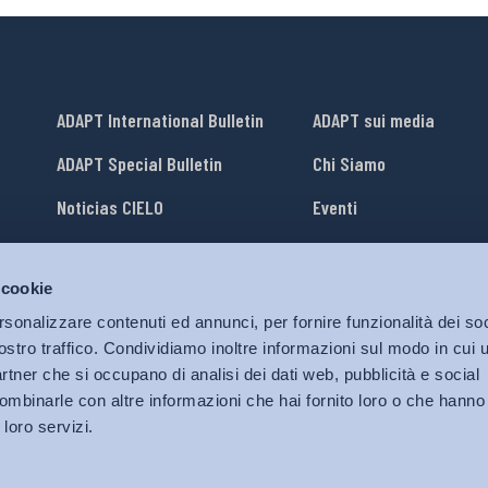
ADAPT International Bulletin
ADAPT sui media
ADAPT Special Bulletin
Chi Siamo
Noticias CIELO
Eventi
Lavora con Noi
 cookie
li
ADAPT University Press
rsonalizzare contenuti ed annunci, per fornire funzionalità dei soc
ostro traffico. Condividiamo inoltre informazioni sul modo in cui ut
partner che si occupano di analisi dei dati web, pubblicità e social
ombinarle con altre informazioni che hai fornito loro o che hanno
 loro servizi.