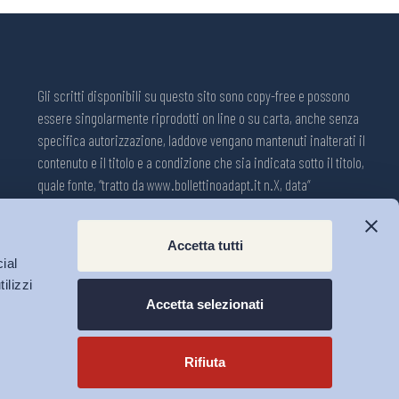
Gli scritti disponibili su questo sito sono copy-free e possono
essere singolarmente riprodotti on line o su carta, anche senza
specifica autorizzazione, laddove vengano mantenuti inalterati il
contenuto e il titolo e a condizione che sia indicata sotto il titolo,
quale fonte, “tratto da www.bollettinoadapt.it n.X, data“
Pubblicazione on line della Collana ADAPT ISSN 2240-2721
Accetta tutti
Registrazione n.1609, 11 novembre 2001, Tribunale di Modena, Italia.
ial
Direttore responsabile: Michele Tiraboschi; Direttrice ADAPT
ilizzi
University Press: Lavinia Serrani.
Accetta selezionati
Rifiuta