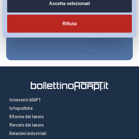
Ho letto e Accetto il trattamento dei dati personali descritti
Accetta selezionati
sulla pagina della
Privacy Policy
Rifiuta
Iscriviti
Interventi ADAPT
Infografiche
Riforme del lavoro
Mercato del lavoro
Relazioni industriali