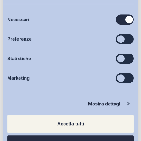
Selezione
Bollettini ADAPT
Necessari
del
consenso
Articoli
Preferenze
Osservatori
Statistiche
Marketing
Eventi
Chi Siamo
Mostra dettagli
Accetta tutti