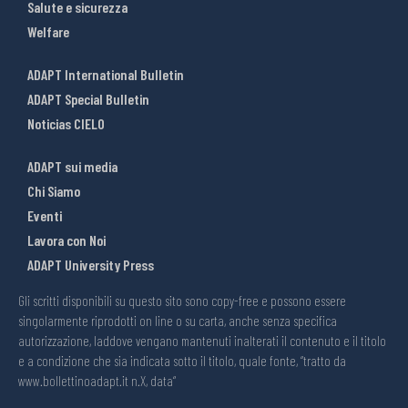
Salute e sicurezza
Welfare
ADAPT International Bulletin
ADAPT Special Bulletin
Noticias CIELO
ADAPT sui media
Chi Siamo
Eventi
Lavora con Noi
ADAPT University Press
Gli scritti disponibili su questo sito sono copy-free e possono essere
singolarmente riprodotti on line o su carta, anche senza specifica
autorizzazione, laddove vengano mantenuti inalterati il contenuto e il titolo
e a condizione che sia indicata sotto il titolo, quale fonte, “tratto da
www.bollettinoadapt.it n.X, data“