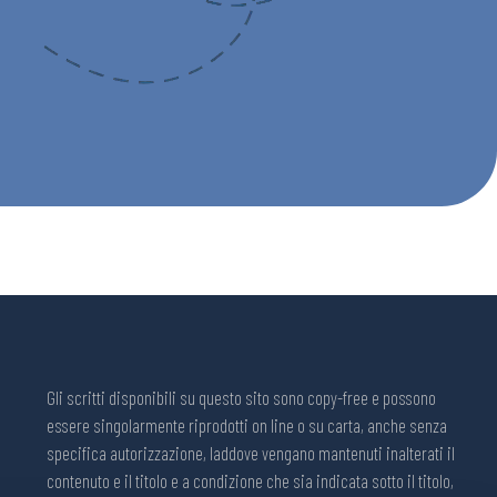
Gli scritti disponibili su questo sito sono copy-free e possono
essere singolarmente riprodotti on line o su carta, anche senza
specifica autorizzazione, laddove vengano mantenuti inalterati il
contenuto e il titolo e a condizione che sia indicata sotto il titolo,