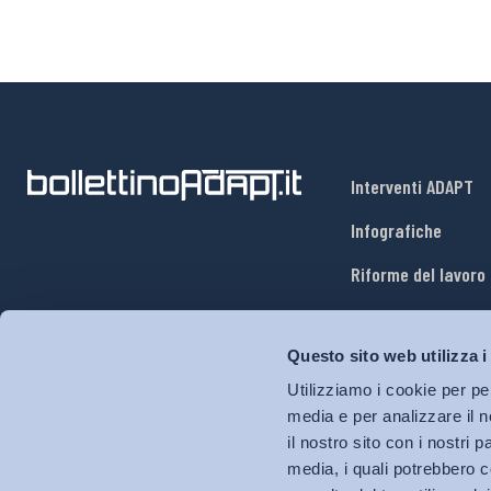
Interventi ADAPT
Infografiche
Riforme del lavoro
Mercato del lavoro
Questo sito web utilizza i
Relazioni industria
Utilizziamo i cookie per pe
Salute e sicurezza
media e per analizzare il n
il nostro sito con i nostri 
Welfare
media, i quali potrebbero c