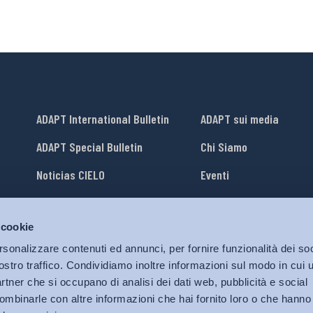
ADAPT International Bulletin
ADAPT sui media
ADAPT Special Bulletin
Chi Siamo
Noticias CIELO
Eventi
Lavora con Noi
 cookie
li
ADAPT University Press
rsonalizzare contenuti ed annunci, per fornire funzionalità dei soc
ostro traffico. Condividiamo inoltre informazioni sul modo in cui ut
partner che si occupano di analisi dei dati web, pubblicità e social
ombinarle con altre informazioni che hai fornito loro o che hanno