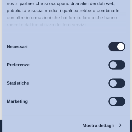
nostri partner che si occupano di analisi dei dati web,
pubblicità e social media, i quali potrebbero combinarle
con altre informazioni che hai fornito loro o che hanno
raccolto dal tuo utilizzo dei loro servizi.
Selezione
Bollettini ADAPT
Necessari
del
consenso
Ho letto e Accetto il trattamento dei dati personali descritti
Articoli
Preferenze
sulla pagina della
Privacy Policy
Iscriviti
Osservatori
Statistiche
Marketing
Eventi
Chi Siamo
Mostra dettagli