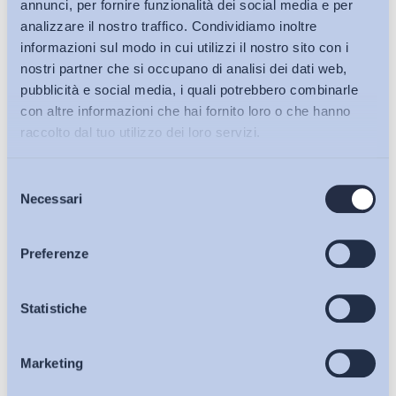
annunci, per fornire funzionalità dei social media e per
analizzare il nostro traffico. Condividiamo inoltre
informazioni sul modo in cui utilizzi il nostro sito con i
nostri partner che si occupano di analisi dei dati web,
pubblicità e social media, i quali potrebbero combinarle
con altre informazioni che hai fornito loro o che hanno
raccolto dal tuo utilizzo dei loro servizi.
Selezione
Bollettini ADAPT
Necessari
del
consenso
Articoli
Preferenze
Ho letto e Accetto il trattamento dei dati personali descritti
Osservatori
Statistiche
sulla pagina della
Privacy Policy
Iscriviti
Marketing
Eventi