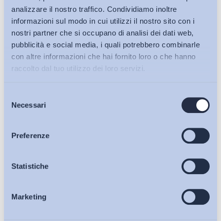
analizzare il nostro traffico. Condividiamo inoltre
informazioni sul modo in cui utilizzi il nostro sito con i
nostri partner che si occupano di analisi dei dati web,
pubblicità e social media, i quali potrebbero combinarle
con altre informazioni che hai fornito loro o che hanno
raccolto dal tuo utilizzo dei loro servizi.
Selezione
Bollettini ADAPT
Necessari
del
consenso
Articoli
Preferenze
Ho letto e Accetto il trattamento dei dati personali descritti
Osservatori
Statistiche
sulla pagina della
Privacy Policy
Marketing
Eventi
Iscriviti