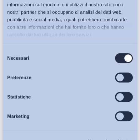
informazioni sul modo in cui utilizzi il nostro sito con i
nostri partner che si occupano di analisi dei dati web,
pubblicità e social media, i quali potrebbero combinarle
con altre informazioni che hai fornito loro o che hanno
raccolto dal tuo utilizzo dei loro servizi.
Selezione
Bollettini ADAPT
Necessari
del
consenso
Articoli
Preferenze
Ho letto e Accetto il trattamento dei dati personali descritti
sulla pagina della
Privacy Policy
Osservatori
Statistiche
Iscriviti
Marketing
Eventi
Chi Siamo