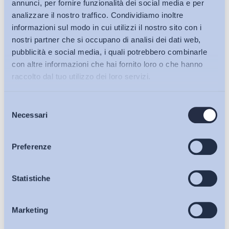
annunci, per fornire funzionalità dei social media e per
analizzare il nostro traffico. Condividiamo inoltre
informazioni sul modo in cui utilizzi il nostro sito con i
nostri partner che si occupano di analisi dei dati web,
pubblicità e social media, i quali potrebbero combinarle
con altre informazioni che hai fornito loro o che hanno
raccolto dal tuo utilizzo dei loro servizi.
Selezione
Bollettini ADAPT
Necessari
del
consenso
Articoli
Preferenze
Ho letto e Accetto il trattamento dei dati personali descritti
Osservatori
Statistiche
sulla pagina della
Privacy Policy
Iscriviti
Marketing
Eventi