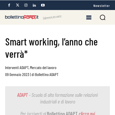
Newsletter
Smart working, l’anno che
verrà*
Interventi ADAPT
,
Mercato del lavoro
09 Gennaio 2023
|
di
Bollettino ADAPT
ADAPT
– Scuola di alta formazione sulle relazioni
industriali e di lavoro
Per iscriverti al
Bollettino ADAPT
clicca qui