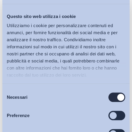
*Pubblicato anche su
Il Messaggero Veneto
, 3 gennaio 2023
Questo sito web utilizza i cookie
Utilizziamo i cookie per personalizzare contenuti ed
Condividi su:
annunci, per fornire funzionalità dei social media e per
analizzare il nostro traffico. Condividiamo inoltre
informazioni sul modo in cui utilizzi il nostro sito con i
nostri partner che si occupano di analisi dei dati web,
Ultimi Interventi
pubblicità e social media, i quali potrebbero combinarle
con altre informazioni che hai fornito loro o che hanno
raccolto dal tuo utilizzo dei loro servizi.
Selezione
Bollettini ADAPT
Necessari
del
consenso
Articoli
Preferenze