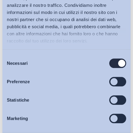
analizzare il nostro traffico. Condividiamo inoltre
informazioni sul modo in cui utilizzi il nostro sito con i
nostri partner che si occupano di analisi dei dati web,
pubblicità e social media, i quali potrebbero combinarle
con altre informazioni che hai fornito loro o che hanno
raccolto dal tuo utilizzo dei loro servizi.
Selezione
Bollettini ADAPT
Necessari
del
consenso
Articoli
Preferenze
Ho letto e Accetto il trattamento dei dati personali descritti
sulla pagina della
Privacy Policy
Osservatori
Statistiche
Iscriviti
Marketing
Eventi