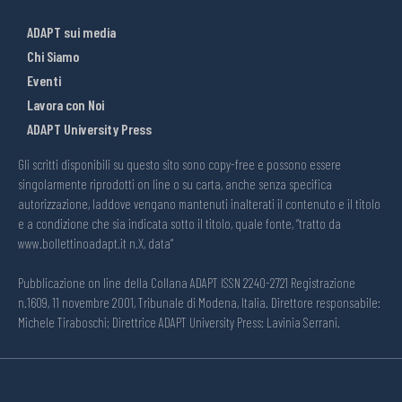
ADAPT sui media
Chi Siamo
Eventi
Lavora con Noi
ADAPT University Press
Gli scritti disponibili su questo sito sono copy-free e possono essere
singolarmente riprodotti on line o su carta, anche senza specifica
autorizzazione, laddove vengano mantenuti inalterati il contenuto e il titolo
e a condizione che sia indicata sotto il titolo, quale fonte, “tratto da
www.bollettinoadapt.it n.X, data“
Pubblicazione on line della Collana ADAPT ISSN 2240-2721 Registrazione
n.1609, 11 novembre 2001, Tribunale di Modena, Italia. Direttore responsabile:
Michele Tiraboschi; Direttrice ADAPT University Press: Lavinia Serrani.